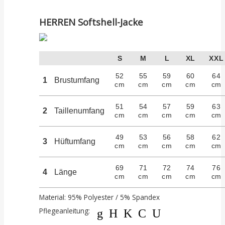
HERREN Softshell-Jacke
S
M
L
XL
XXL
52
55
59
60
64
1
Brustumfang
cm
cm
cm
cm
cm
51
54
57
59
63
2
Taillenumfang
cm
cm
cm
cm
cm
49
53
56
58
62
3
Hüftumfang
cm
cm
cm
cm
cm
69
71
72
74
76
4
Länge
cm
cm
cm
cm
cm
Material: 95% Polyester / 5% Spandex
Pflegeanleitung:
gHKCU