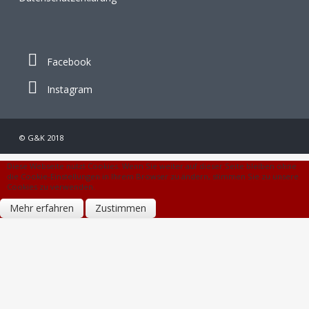
Facebook
Instagram
© G&K 2018
Diese Webseite nutzt Cookies. Wenn Sie weiter auf dieser Seite bleiben ohne
die Cookie-Einstellungen in Ihrem Browser zu ändern, stimmen Sie zu unsere
Cookies zu verwenden.
Mehr erfahren
Zustimmen