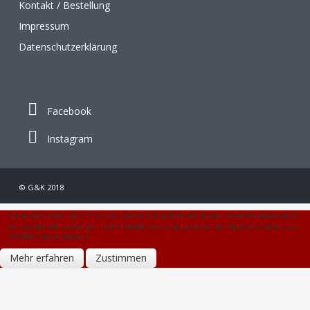
Kontakt / Bestellung
Impressum
Datenschutzerklärung
Facebook
Instagram
© G&K 2018
Diese Webseite nutzt Cookies. Wenn Sie weiter auf dieser Seite bleiben ohne
die Cookie-Einstellungen in Ihrem Browser zu ändern, stimmen Sie zu unsere
Cookies zu verwenden.
Mehr erfahren
Zustimmen