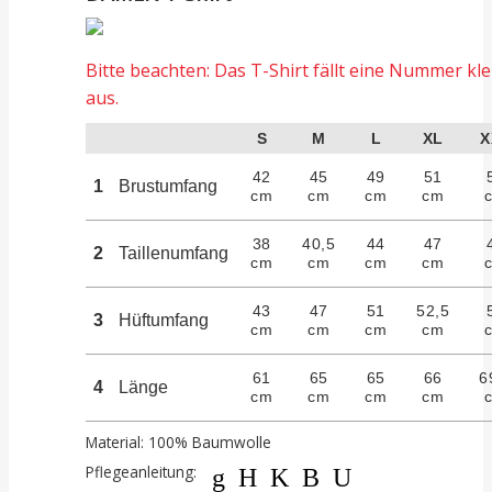
Bitte beachten: Das T-Shirt fällt eine Nummer kle
aus.
S
M
L
XL
X
42
45
49
51
1
Brustumfang
cm
cm
cm
cm
38
40,5
44
47
2
Taillenumfang
cm
cm
cm
cm
43
47
51
52,5
3
Hüftumfang
cm
cm
cm
cm
61
65
65
66
6
4
Länge
cm
cm
cm
cm
Material: 100% Baumwolle
Pflegeanleitung:
gHKBU