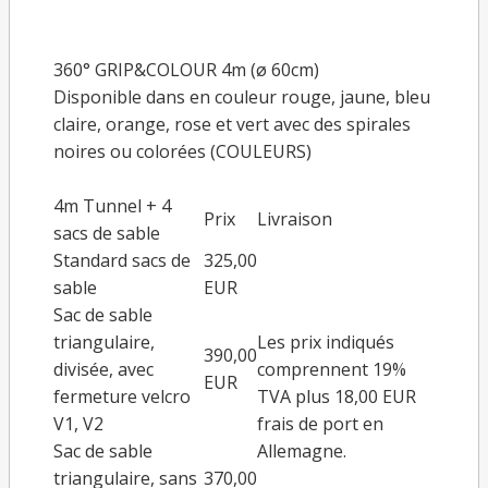
360° GRIP&COLOUR 4m (ø 60cm)
Disponible dans en couleur rouge, jaune, bleu
claire, orange, rose et vert avec des spirales
noires ou colorées (
COULEURS
)
4m Tunnel + 4
Prix
Livraison
sacs de sable
Standard sacs de
325,00
sable
EUR
Sac de sable
triangulaire,
Les prix indiqués
390,00
divisée, avec
comprennent 19%
EUR
fermeture velcro
TVA plus 18,00 EUR
V1, V2
frais de port en
Sac de sable
Allemagne.
triangulaire, sans
370,00