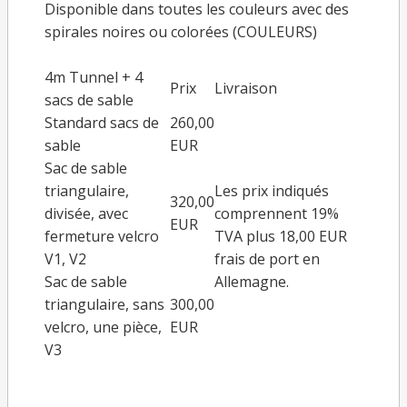
Disponible dans toutes les couleurs avec des
spirales noires ou colorées (
COULEURS
)
4m Tunnel + 4
Prix
Livraison
sacs de sable
Standard sacs de
260,00
sable
EUR
Sac de sable
triangulaire,
Les prix indiqués
320,00
divisée, avec
comprennent 19%
EUR
fermeture velcro
TVA plus 18,00 EUR
V1, V2
frais de port en
Sac de sable
Allemagne.
triangulaire, sans
300,00
velcro, une pièce,
EUR
V3