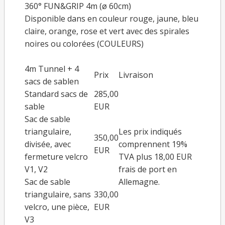
360° FUN&GRIP 4m (ø 60cm)
Disponible dans en couleur rouge, jaune, bleu
claire, orange, rose et vert avec des spirales
noires ou colorées (
COULEURS
)
4m Tunnel + 4
Prix
Livraison
sacs de sablen
Standard sacs de
285,00
sable
EUR
Sac de sable
triangulaire,
Les prix indiqués
350,00
divisée, avec
comprennent 19%
EUR
fermeture velcro
TVA plus 18,00 EUR
V1, V2
frais de port en
Sac de sable
Allemagne.
triangulaire, sans
330,00
velcro, une pièce,
EUR
V3