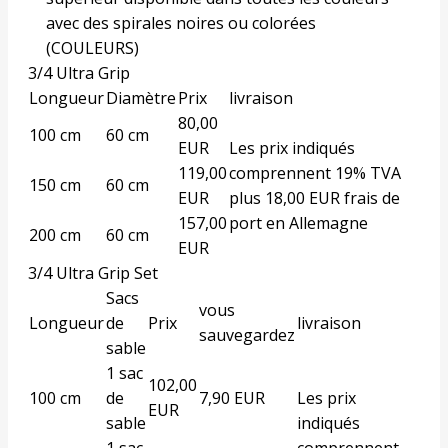
avec des spirales noires ou colorées
(
COULEURS
)
3/4 Ultra Grip
Longueur
Diamètre
Prix
livraison
80,00
100 cm
60 cm
EUR
Les prix indiqués
119,00
comprennent 19% TVA
150 cm
60 cm
EUR
plus 18,00 EUR frais de
157,00
port en Allemagne
200 cm
60 cm
EUR
3/4 Ultra Grip Set
Sacs
vous
Longueur
de
Prix
livraison
sauvegardez
sable
1 sac
102,00
100 cm
de
7,90 EUR
Les prix
EUR
sable
indiqués
1 sac
comprennent