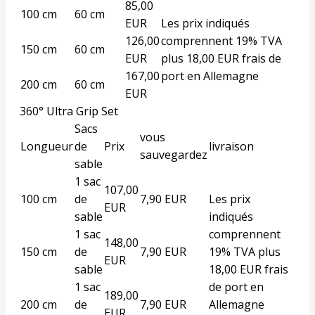
85,00
100 cm
60 cm
EUR
Les prix indiqués
126,00
comprennent 19% TVA
150 cm
60 cm
EUR
plus 18,00 EUR frais de
167,00
port en Allemagne
200 cm
60 cm
EUR
360° Ultra Grip Set
Sacs
vous
Longueur
de
Prix
livraison
sauvegardez
sable
1 sac
107,00
100 cm
de
7,90 EUR
Les prix
EUR
sable
indiqués
1 sac
comprennent
148,00
150 cm
de
7,90 EUR
19% TVA plus
EUR
sable
18,00 EUR frais
1 sac
de port en
189,00
200 cm
de
7,90 EUR
Allemagne
EUR