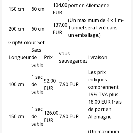
104,00
port en Allemagne
150 cm
60 cm
EUR
(Un maximum de 4 x 1 m-
137,00
Tunnel sera livré dans
200 cm
60 cm
EUR
un emballage.)
Grip&Colour Set
Sacs
vous
Longueur
de
Prix
livraison
sauvegardez
sable
Les prix
1 sac
indiqués
92,00
100 cm
de
7,90 EUR
comprennent
EUR
sable
19% TVA plus
18,00 EUR frais
1 sac
de port en
126,00
150 cm
de
7,90 EUR
Allemagne
EUR
sable
(Un maximum