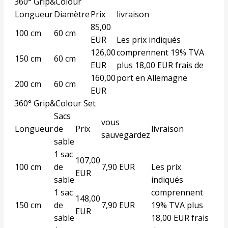
360° Grip&Colour
Longueur
Diamètre
Prix
livraison
85,00
100 cm
60 cm
EUR
Les prix indiqués
126,00
comprennent 19% TVA
150 cm
60 cm
EUR
plus 18,00 EUR frais de
160,00
port en Allemagne
200 cm
60 cm
EUR
360° Grip&Colour Set
Sacs
vous
Longueur
de
Prix
livraison
sauvegardez
sable
1 sac
107,00
100 cm
de
7,90 EUR
Les prix
EUR
sable
indiqués
1 sac
comprennent
148,00
150 cm
de
7,90 EUR
19% TVA plus
EUR
sable
18,00 EUR frais