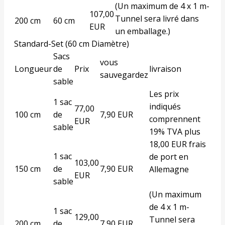
(Un maximum de 4 x 1 m-
107,00
Tunnel sera livré dans
200 cm
60 cm
EUR
un emballage.)
Standard-Set (60 cm Diamètre)
Sacs
vous
Longueur
de
Prix
livraison
sauvegardez
sable
Les prix
1 sac
indiqués
77,00
100 cm
de
7,90 EUR
comprennent
EUR
sable
19% TVA plus
18,00 EUR frais
1 sac
de port en
103,00
150 cm
de
7,90 EUR
Allemagne
EUR
sable
(Un maximum
de 4 x 1 m-
1 sac
129,00
Tunnel sera
200 cm
de
7,90 EUR