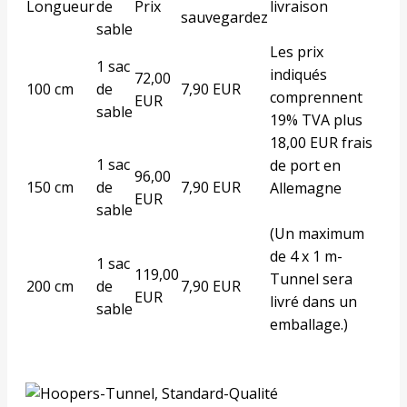
Longueur
de
Prix
livraison
sauvegardez
sable
Les prix
1 sac
indiqués
72,00
100 cm
de
7,90 EUR
comprennent
EUR
sable
19% TVA plus
18,00 EUR frais
1 sac
de port en
96,00
150 cm
de
7,90 EUR
Allemagne
EUR
sable
(Un maximum
de 4 x 1 m-
1 sac
119,00
Tunnel sera
200 cm
de
7,90 EUR
EUR
livré dans un
sable
emballage.)