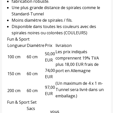
fabrication robuste.
Une plus grande distance de spirales comme le
Standard-Tunnel
Moins diamètre de spirales / fils.
Disponible dans toutes les couleurs avec des
spirales noires ou colorées (
COULEURS
)
Fun & Sport
Longueur
Diamètre
Prix
livraison
Les prix indiqués
50,00
100 cm
60 cm
comprennent 19% TVA
EUR
plus 18,00 EUR frais de
74,00
port en Allemagne
150 cm
60 cm
EUR
(Un maximum de 4 x 1 m-
97,00
Tunnel sera livré dans un
200 cm
60 cm
EUR
emballage.)
Fun & Sport Set
Sacs
vous