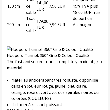
141,00
150 cm
de
7,90 EUR
19% TVA plus
EUR
sable
18,00 EUR frais
1 sac
de port en
179,00
200 cm
de
7,90 EUR
Allemagne
EUR
sable
Hoopers-Tunnel, 360° Grip & Colour-Qualité
The fast and secure tunnel completely made of grip
material.
matériau antidérapant très robuste, disponible
dans en couleur rouge, jaune, bleu claire,
orange, rose et vert avec des spirales noires ou
colorées (
COULEURS
).
fil d'acier à ressort puissant