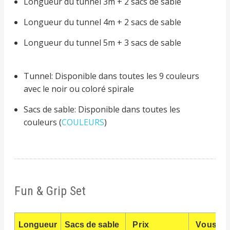
Longueur du tunnel 3m + 2 sacs de sable
Longueur du tunnel 4m + 2 sacs de sable
Longueur du tunnel 5m + 3 sacs de sable
Tunnel: Disponible dans toutes les 9 couleurs
avec le noir ou coloré spirale
Sacs de sable: Disponible dans toutes les
couleurs (
COULEURS
)
Fun & Grip Set
Longueur
Sacs de sable
Prix
Vous s