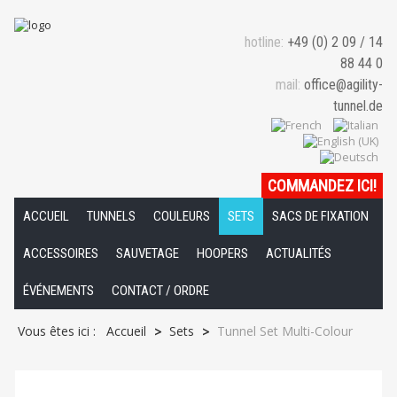
hotline:
+49 (0) 2 09 / 14
88 44 0
mail:
office@agility-
tunnel.de
COMMANDEZ ICI
!
ACCUEIL
TUNNELS
COULEURS
SETS
SACS DE FIXATION
ACCESSOIRES
SAUVETAGE
HOOPERS
ACTUALITÉS
ÉVÉNEMENTS
CONTACT / ORDRE
Vous êtes ici :
Accueil
Sets
Tunnel Set Multi-Colour
>
>