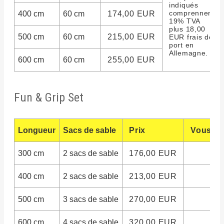
indiqués
comprennent
400 cm
60 cm
174,00 EUR
19% TVA
plus 18,00
500 cm
60 cm
215,00 EUR
EUR frais de
port en
Allemagne.
600 cm
60 cm
255,00 EUR
Fun & Grip Set
Longueur
Sacs de sable
Prix
Vous s
300 cm
2 sacs de sable
176,00 EUR
400 cm
2 sacs de sable
213,00 EUR
500 cm
3 sacs de sable
270,00 EUR
600 cm
4 sacs de sable
320,00 EUR