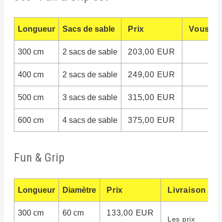
Longueur
Sacs de sable
Prix
Vous s
300 cm
2 sacs de sable
203,00 EUR
400 cm
2 sacs de sable
249,00 EUR
500 cm
3 sacs de sable
315,00 EUR
600 cm
4 sacs de sable
375,00 EUR
Fun & Grip
Longueur
Diamètre
Prix
Livraison
300 cm
60 cm
133,00 EUR
Les prix